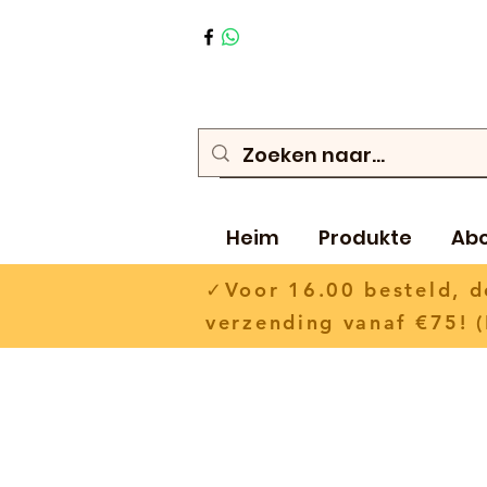
Heim
Produkte
Ab
✓Voor 16.00 besteld,
verzending vanaf €75! (