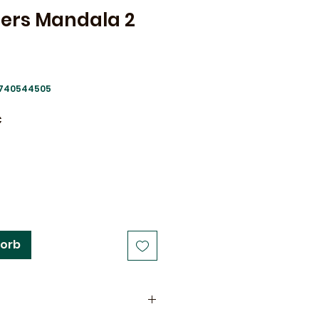
ers Mandala 2
2740544505
dpreis
Sale-
€
Preis
korb