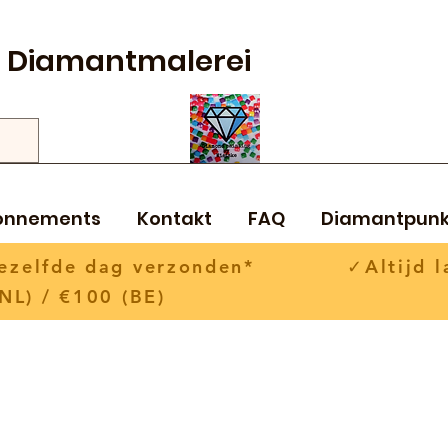
Diamantmalerei
onnements
Kontakt
FAQ
Diamantpunk
 dezelfde dag verzonden* ✓Altijd la
NL) / €100 (BE)