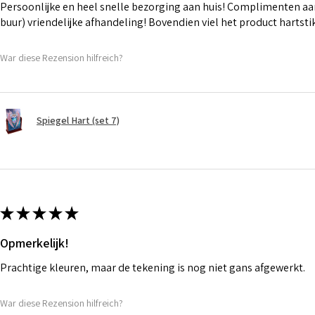
Persoonlijke en heel snelle bezorging aan huis! Complimenten aan
buur) vriendelijke afhandeling! Bovendien viel het product hartst
War diese Rezension hilfreich?
Spiegel Hart (set 7)
★
★
★
★
★
Opmerkelijk!
Prachtige kleuren, maar de tekening is nog niet gans afgewerkt.
War diese Rezension hilfreich?