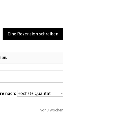
Eine Rezension schreiben
n an.
re nach:
vor 3 Wochen