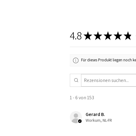
4.8
★
★
★
★
★
1
Für dieses Produkt liegen noch k
1 - 6 von 153
Gerard B.
Workum, NL-FR