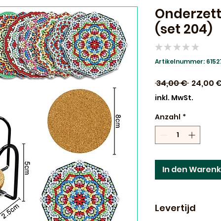
Onderzett
(set 204)
★
★
★
★
★
0
Artikelnummer: 615
Standar
 34,00 € 
24,00 
inkl. MwSt.
Anzahl
*
In den Waren
Levertijd