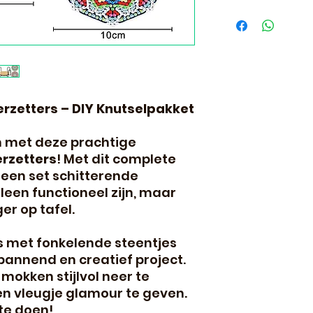
Binnen 24 uur ve
volgende dag al i
rzetters – DIY Knutselpakket
en met deze prachtige
rzetters
! Met dit complete
 een set schitterende
lleen functioneel zijn, maar
er op tafel.
s met fonkelende steentjes
pannend en creatief project.
 mokken stijlvol neer te
een vleugje glamour te geven.
te doen!