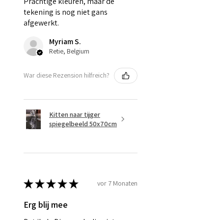
Prachtige kleuren, maar de
tekening is nog niet gans
afgewerkt.
Myriam S.
Retie, Belgium
War diese Rezension hilfreich?
Kitten naar tijger
spiegelbeeld 50x70cm
★
★
★
★
★
vor 7 Monaten
Erg blij mee