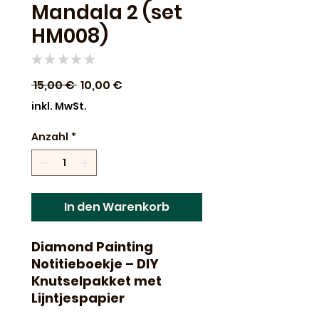
Mandala 2 (set
HM008)
★
★
★
★
★
0
Standardpreis
Sale-
 15,00 € 
10,00 €
Preis
inkl. MwSt.
Anzahl
*
In den Warenkorb
Diamond Painting
Notitieboekje – DIY
Knutselpakket met
Lijntjespapier