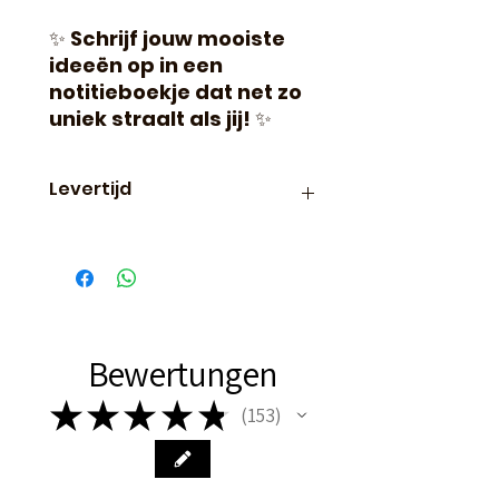
✨
Schrijf jouw mooiste
ideeën op in een
notitieboekje dat net zo
uniek straalt als jij!
✨
Levertijd
Binnen 24 uur verzonden, dus
vaak de volgende dag al in
huis!
Bewertungen
★
★
★
★
★
153
153