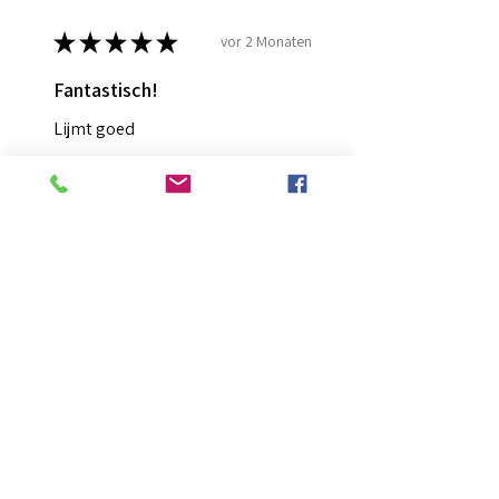
★
★
★
★
★
vor 2 Monaten
Fantastisch!
Lijmt goed
Francis G.
HOORN NH, NH
War diese Rezension hilfreich?
Diamond Painting lijm
★
★
★
★
★
vor 2 Monaten