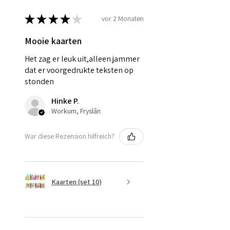
★
★
★
★
★
vor 2 Monaten
Mooie kaarten
Het zag er leuk uit,alleen jammer
dat er voorgedrukte teksten op
stonden
Hinke P.
Workum, Fryslân
War diese Rezension hilfreich?
Kaarten (set 10)