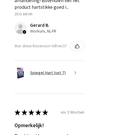
afhandeling! Bovendien viel het
product hartstikke goed i...
ZEIG MEHR
Gerard B.
Workum, NL-FR
War diese Rezension hilfreich?
Spiegel Hart (set 7)
★
★
★
★
★
vor 3 Wochen
Opmerkelijk!