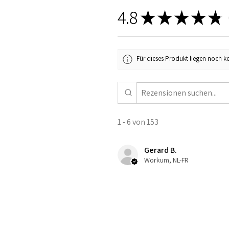
4.8
★
★
★
★
★
1
Für dieses Produkt liegen noch k
1 - 6 von 153
Gerard B.
Workum, NL-FR