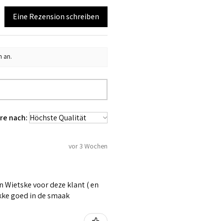
Eine Rezension schreiben
n an.
re nach:
vor 3 Wochen
 Wietske voor deze klant ( en
ikke goed in de smaak