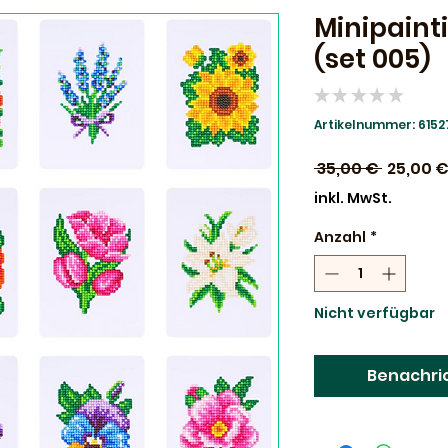
Minipaint
(set 005)
★
★
★
★
★
0
Artikelnummer: 6152
Standar
 35,00 € 
25,00 
inkl. MwSt.
Anzahl
*
Nicht verfügbar
Benachri