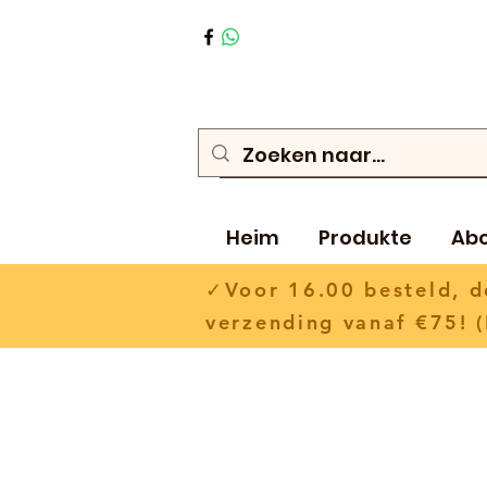
Heim
Produkte
Ab
✓Voor 16.00 besteld,
verzending vanaf €75! (