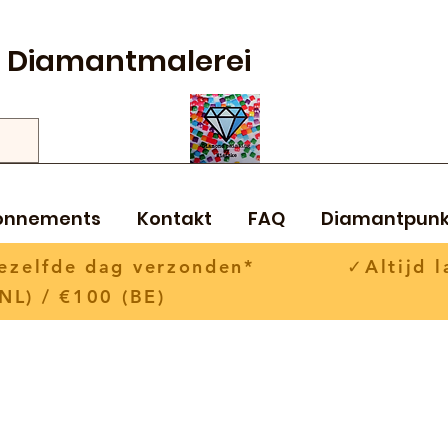
Diamantmalerei
onnements
Kontakt
FAQ
Diamantpunk
 dezelfde dag verzonden* ✓Altijd la
NL) / €100 (BE)