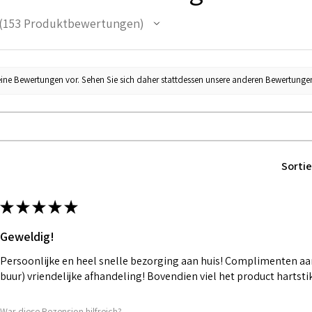
153
Produktbewertungen
53
eine Bewertungen vor. Sehen Sie sich daher stattdessen unsere anderen Bewertunge
Sortie
★
★
★
★
★
Geweldig!
Persoonlijke en heel snelle bezorging aan huis! Complimenten aan
buur) vriendelijke afhandeling! Bovendien viel het product hartst
War diese Rezension hilfreich?