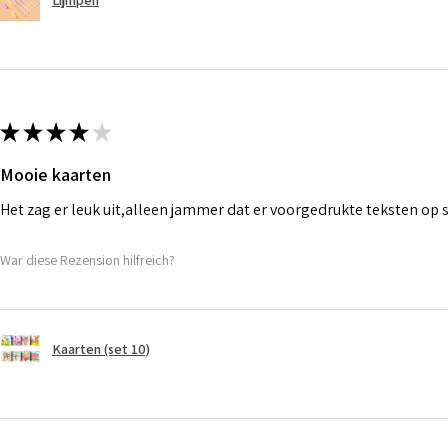
Lijmpen
★
★
★
★
★
Mooie kaarten
Het zag er leuk uit,alleen jammer dat er voorgedrukte teksten op
War diese Rezension hilfreich?
Kaarten (set 10)