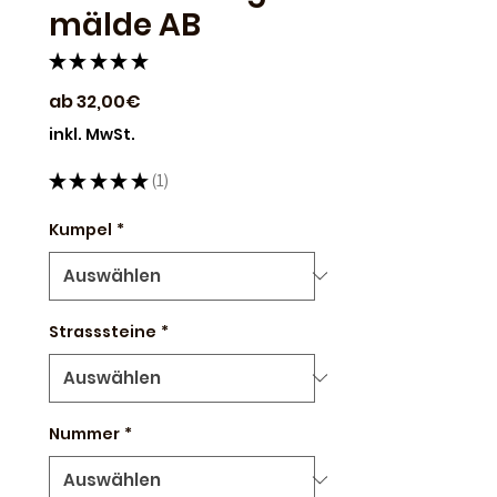
mälde AB
★
★
★
★
★
1
Sale-
ab
32,00€
Preis
inkl. MwSt.
★
★
★
★
★
1
1
Kumpel
*
Strasssteine
*
Nummer
*