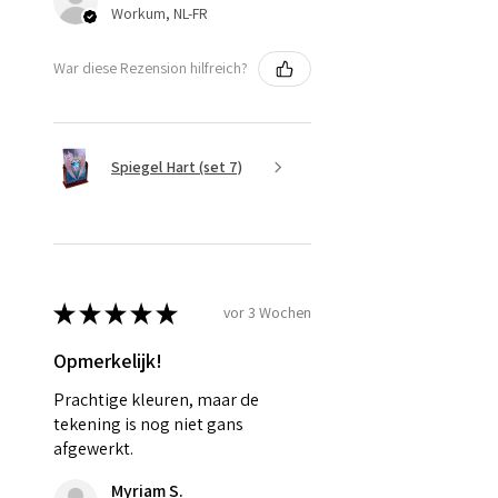
Workum, NL-FR
War diese Rezension hilfreich?
Spiegel Hart (set 7)
★
★
★
★
★
vor 3 Wochen
Opmerkelijk!
Prachtige kleuren, maar de
tekening is nog niet gans
afgewerkt.
Myriam S.