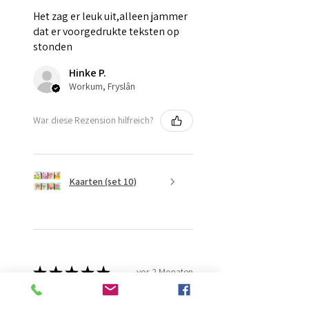
Het zag er leuk uit,alleen jammer
dat er voorgedrukte teksten op
stonden
Hinke P.
Workum, Fryslân
War diese Rezension hilfreich?
Kaarten (set 10)
★
★
★
★
★
vor 2 Monaten
Fantastisch!