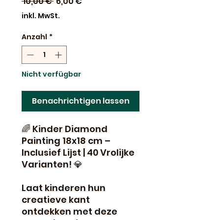
Standardpreis
Sale-
 10,00 € 
6,00 €
Preis
inkl. MwSt.
Anzahl
*
Nicht verfügbar
Benachrichtigen lassen
🌈 Kinder Diamond
Painting 18x18 cm –
Inclusief Lijst | 40 Vrolijke
Varianten! 💎
Laat kinderen hun
creatieve kant
ontdekken met deze