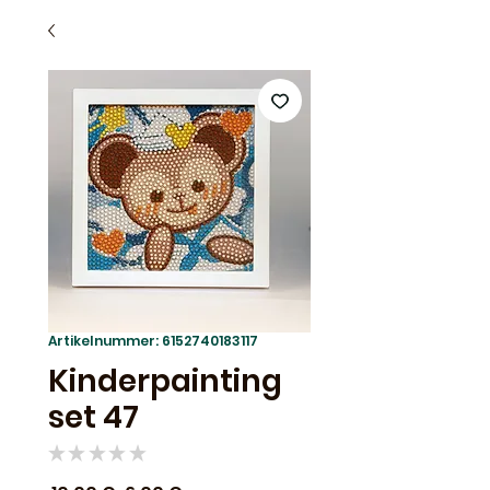
Artikelnummer: 6152740183117
Kinderpainting
set 47
★
★
★
★
★
0