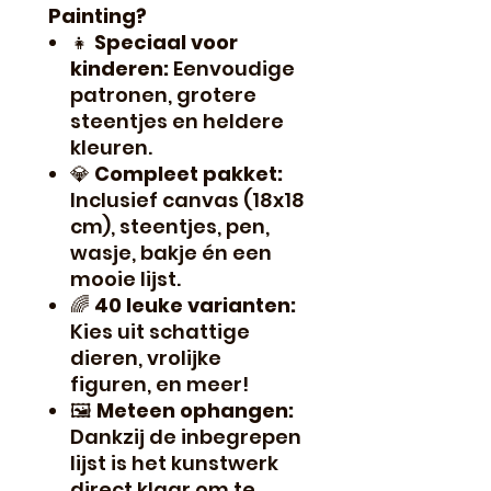
Painting?
👧
Speciaal voor
kinderen:
Eenvoudige
patronen, grotere
steentjes en heldere
kleuren.
💎
Compleet pakket:
Inclusief canvas (18x18
cm), steentjes, pen,
wasje, bakje én een
mooie lijst.
🌈
40 leuke varianten:
Kies uit schattige
dieren, vrolijke
figuren, en meer!
🖼️
Meteen ophangen:
Dankzij de inbegrepen
lijst is het kunstwerk
direct klaar om te