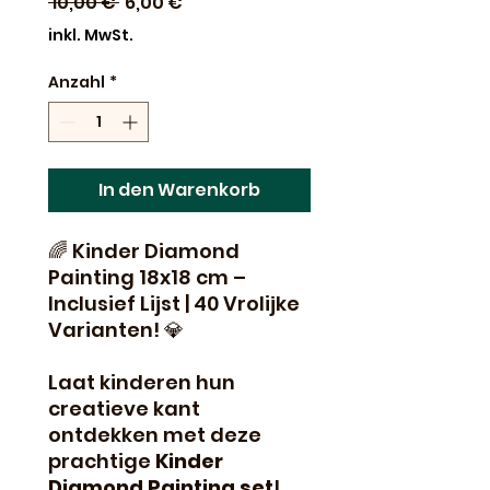
Standardpreis
Sale-
 10,00 € 
6,00 €
Preis
inkl. MwSt.
Anzahl
*
In den Warenkorb
🌈 Kinder Diamond
Painting 18x18 cm –
Inclusief Lijst | 40 Vrolijke
Varianten! 💎
Laat kinderen hun
creatieve kant
ontdekken met deze
prachtige
Kinder
Diamond Painting set
!