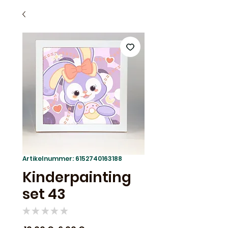
Artikelnummer: 6152740163188
Kinderpainting
set 43
★
★
★
★
★
0