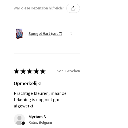
War diese Rezension hilfreich?
Spiegel Hart (set 7)
★
★
★
★
★
vor 3 Wochen
Opmerkelijk!
Prachtige kleuren, maar de
tekening is nog niet gans
afgewerkt.
Myriam S.
Retie, Belgium