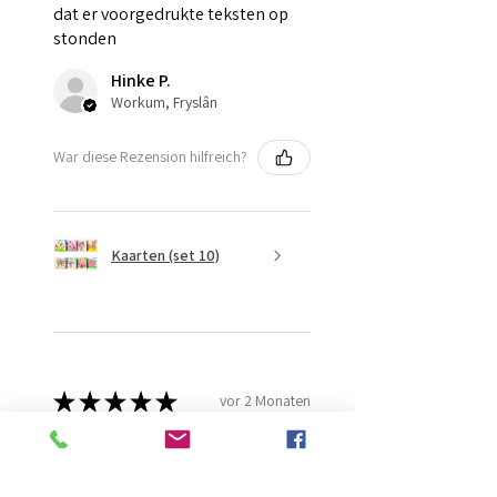
dat er voorgedrukte teksten op
stonden
Hinke P.
Workum, Fryslân
War diese Rezension hilfreich?
Kaarten (set 10)
★
★
★
★
★
vor 2 Monaten
Fantastisch!
Lijmt goed