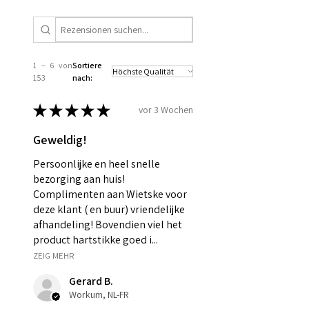
1 – 6 von
Sortiere
153
nach:
★
★
★
★
★
vor 3 Wochen
Geweldig!
Persoonlijke en heel snelle
bezorging aan huis!
Complimenten aan Wietske voor
deze klant ( en buur) vriendelijke
afhandeling! Bovendien viel het
product hartstikke goed i...
ZEIG MEHR
Gerard B.
Workum, NL-FR