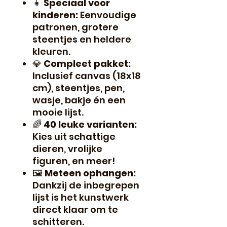
👧
Speciaal voor
kinderen:
Eenvoudige
patronen, grotere
steentjes en heldere
kleuren.
💎
Compleet pakket:
Inclusief canvas (18x18
cm), steentjes, pen,
wasje, bakje én een
mooie lijst.
🌈
40 leuke varianten:
Kies uit schattige
dieren, vrolijke
figuren, en meer!
🖼️
Meteen ophangen:
Dankzij de inbegrepen
lijst is het kunstwerk
direct klaar om te
schitteren.