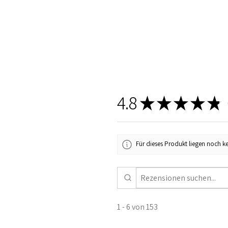
4.8
★
★
★
★
★
1
Für dieses Produkt liegen noch k
1 - 6 von 153