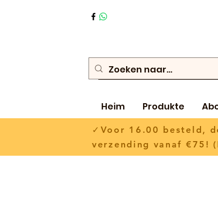
Heim
Produkte
Ab
✓Voor 16.00 besteld,
verzending vanaf €75! (