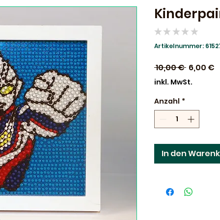
Kinderpain
★
★
★
★
★
0
Artikelnummer: 6152
Standar
S
 10,00 € 
6,00 €
P
inkl. MwSt.
Anzahl
*
In den Waren