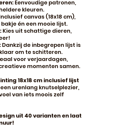
eren:
Eenvoudige patronen,
heldere kleuren.
Inclusief canvas (18x18 cm),
 bakje én een mooie lijst.
:
Kies uit schattige dieren,
eer!
:
Dankzij de inbegrepen lijst is
klaar om te schitteren.
eaal voor verjaardagen,
 creatieve momenten samen.
ting 18x18 cm inclusief lijst
lleen urenlang knutselplezier,
oel van iets moois zelf
esign uit 40 varianten en laat
muur!