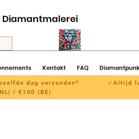
Diamantmalerei
onnements
Kontakt
FAQ
Diamantpunk
 dezelfde dag verzonden* ✓Altijd la
NL) / €100 (BE)