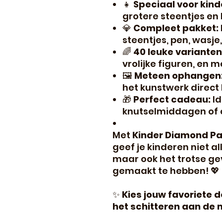
👧
Speciaal voor kind
grotere steentjes en 
💎
Compleet pakket:
steentjes, pen, wasje,
🌈
40 leuke varianten
vrolijke figuren, en m
🖼️
Meteen ophangen
het kunstwerk direct 
🎁
Perfect cadeau:
Id
knutselmiddagen of
Met
Kinder Diamond Pain
geef je kinderen niet a
maar ook het trotse gev
gemaakt te hebben! 💖
✨
Kies jouw favoriete d
het schitteren aan de 