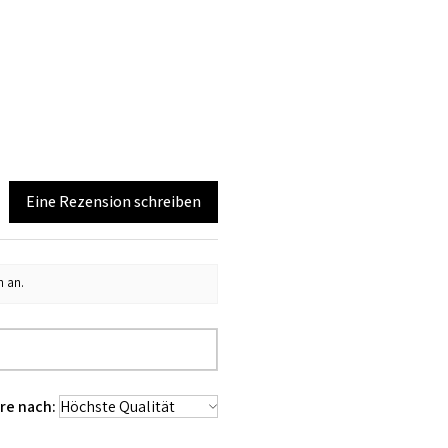
Eine Rezension schreiben
n an.
re nach: