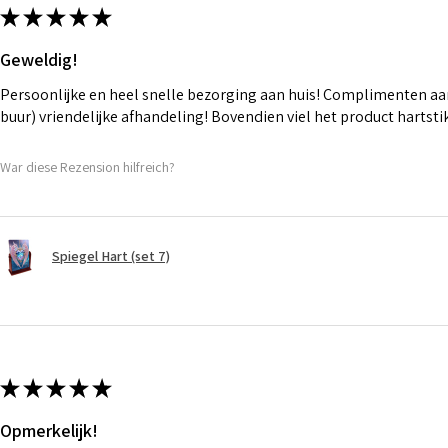
★
★
★
★
★
Geweldig!
Persoonlijke en heel snelle bezorging aan huis! Complimenten aan
buur) vriendelijke afhandeling! Bovendien viel het product hartst
War diese Rezension hilfreich?
Spiegel Hart (set 7)
★
★
★
★
★
Opmerkelijk!