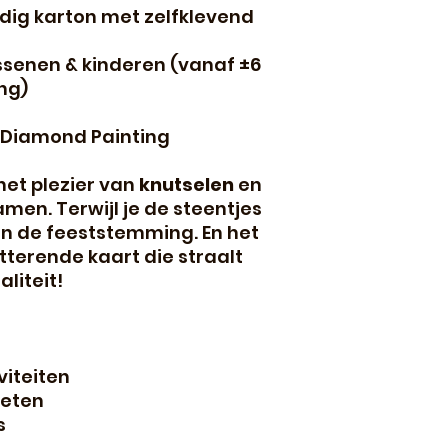
dig karton met zelfklevend
ssenen & kinderen (vanaf ±6
ng)
 Diamond Painting
et plezier van
knutselen
en
men. Terwijl je de steentjes
in de feeststemming. En het
tterende kaart die straalt
liteit!
viteiten
oeten
s