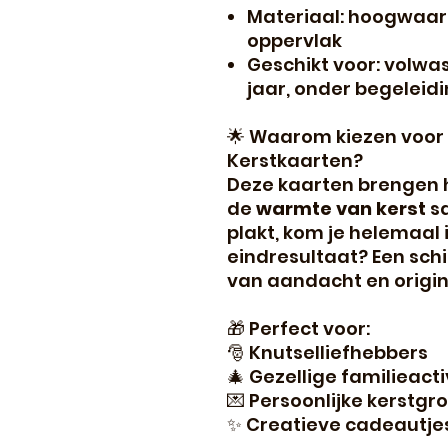
Materiaal: hoogwaar
oppervlak
Geschikt voor: volwa
jaar, onder begeleidi
🌟 Waarom kiezen voor
Kerstkaarten?
Deze kaarten brengen h
de
warmte van kerst
sa
plakt, kom je helemaal 
eindresultaat? Een schi
van aandacht en origina
🎁 Perfect voor:
🎅 Knutselliefhebbers
🎄 Gezellige familieacti
💌 Persoonlijke kerstgr
✨ Creatieve cadeautje