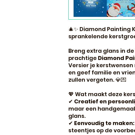
🎄✨ Diamond Painting K
sprankelende kerstgro
Breng extra glans in d
prachtige
Diamond Pain
Versier je kerstwensen
en geef familie en vrie
zullen vergeten. 💎💌
💖 Wat maakt deze kers
✔
Creatief en persoonli
maar een handgemaakte
glans.
✔
Eenvoudig te maken:
steentjes op de voorbe