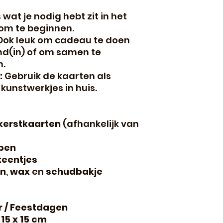
 wat je nodig hebt zit in het
om te beginnen.
ok leuk om cadeau te doen
nd(in) of om samen te
n.
:
Gebruik de kaarten als
-kunstwerkjes in huis.
kerstkaarten
(afhankelijk van
pen
eentjes
en
,
wax
en
schudbakje
er / Feestdagen
.
15 x 15 cm