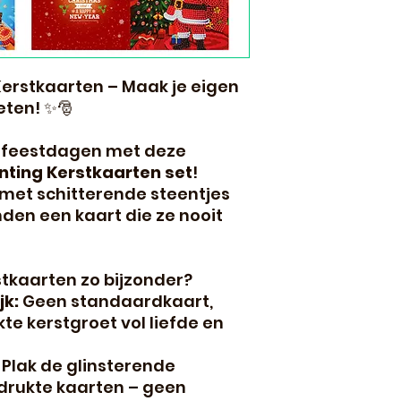
erstkaarten – Maak je eigen
eten! ✨🎅
e feestdagen met deze
ting Kerstkaarten set
!
 met schitterende steentjes
nden een kaart die ze nooit
tkaarten zo bijzonder?
jk:
Geen standaardkaart,
 kerstgroet vol liefde en
Plak de glinsterende
drukte kaarten – geen