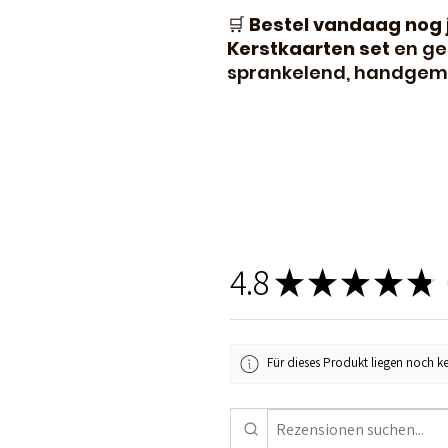
🛒
Bestel vandaag nog 
Kerstkaarten set
en ge
sprankelend, handgema
4.8
★
★
★
★
★
1
Für dieses Produkt liegen noch k