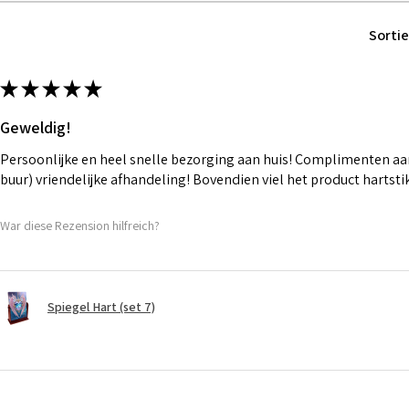
Sortie
★
★
★
★
★
Geweldig!
Persoonlijke en heel snelle bezorging aan huis! Complimenten aan
buur) vriendelijke afhandeling! Bovendien viel het product hartst
War diese Rezension hilfreich?
Spiegel Hart (set 7)