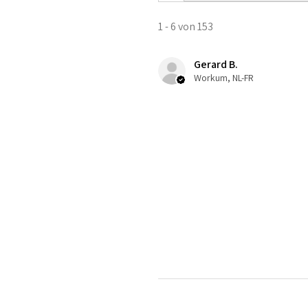
1 - 6 von 153
Gerard B.
Workum, NL-FR