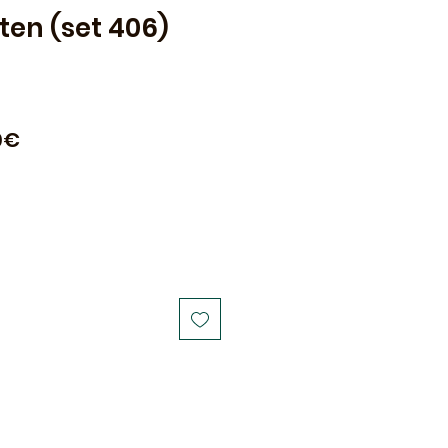
ten (set 406)
lar
Sale
0€
Price