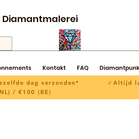
Diamantmalerei
onnements
Kontakt
FAQ
Diamantpunk
 dezelfde dag verzonden* ✓Altijd la
NL) / €100 (BE)