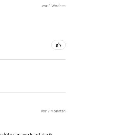
vor 3 Wochen
vor 7 Monaten
n foto van een kaart die ik