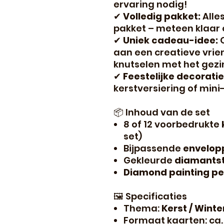
ervaring nodig!
✔
Volledig pakket:
Alles
pakket – meteen klaar 
✔
Uniek cadeau-idee:
O
aan een creatieve vrie
knutselen met het gezi
✔
Feestelijke decoratie
kerstversiering of mini
📦 Inhoud van de set
8 of 12 voorbedrukte
set)
Bijpassende
envelop
Gekleurde
diamantst
Diamond painting p
🖼️ Specificaties
Thema:
Kerst / Wint
Formaat kaarten: ca