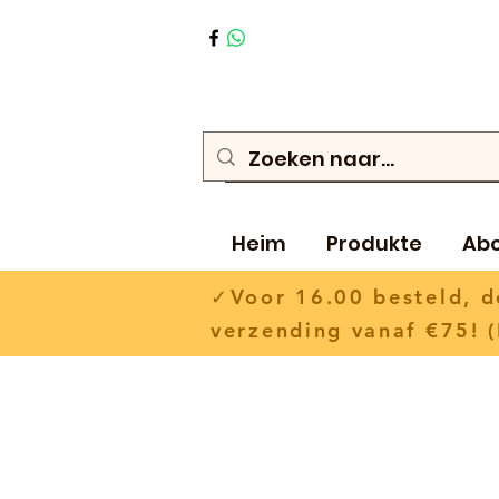
Heim
Produkte
Ab
✓Voor 16.00 besteld,
verzending vanaf €75! (