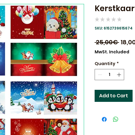
Kerstkaar
★
★
★
★
★
0
SKU: 6152739615674
Regu
 25,00€ 
18,0
Price
MwSt. Included
Quantity
*
Add to Cart