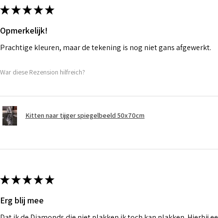
★
★
★
★
★
Opmerkelijk!
Prachtige kleuren, maar de tekening is nog niet gans afgewerkt.
War diese Rezension hilfreich?
Kitten naar tijger spiegelbeeld 50x70cm
★
★
★
★
★
Erg blij mee
Dat ik de Diamonds die niet plakken ik toch kan plakken. Hierbij ee