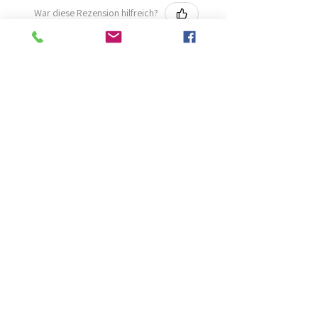
War diese Rezension hilfreich?
Kaarten (set 10)
★
★
★
★
★
vor 2 Monaten
Fantastisch!
Lijmt goed
Francis G.
HOORN NH, NH
War diese Rezension hilfreich?