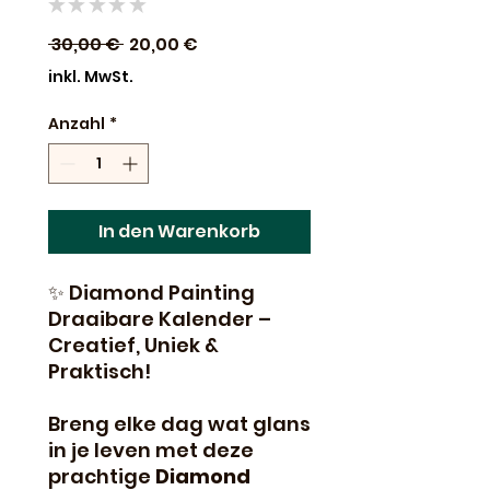
★
★
★
★
★
0
Standardpreis
Sale-
 30,00 € 
20,00 €
Preis
inkl. MwSt.
Anzahl
*
In den Warenkorb
✨ Diamond Painting
Draaibare Kalender –
Creatief, Uniek &
Praktisch!
Breng elke dag wat glans
in je leven met deze
prachtige
Diamond