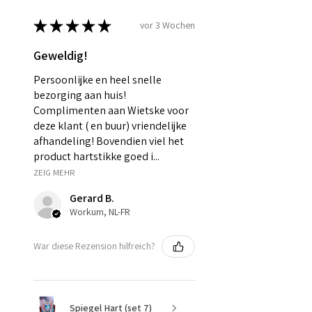
★
★
★
★
★
vor 3 Wochen
Geweldig!
Persoonlijke en heel snelle
bezorging aan huis!
Complimenten aan Wietske voor
deze klant ( en buur) vriendelijke
afhandeling! Bovendien viel het
product hartstikke goed i...
ZEIG MEHR
Gerard B.
Workum, NL-FR
War diese Rezension hilfreich?
Spiegel Hart (set 7)