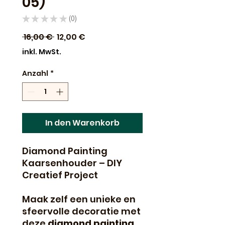
05)
★
★
★
★
★
0
0
Standardpreis
Sale-
 16,00 € 
12,00 €
Preis
inkl. MwSt.
Anzahl
*
In den Warenkorb
Diamond Painting
Kaarsenhouder – DIY
Creatief Project
Maak zelf een unieke en
sfeervolle decoratie met
deze
diamond painting