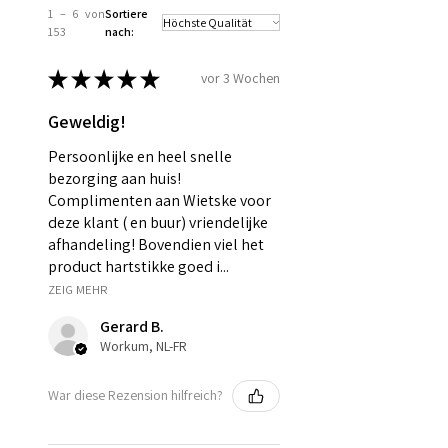
1 – 6 von
Sortiere
153
nach:
★
★
★
★
★
vor 3 Wochen
Geweldig!
Persoonlijke en heel snelle
bezorging aan huis!
Complimenten aan Wietske voor
deze klant ( en buur) vriendelijke
afhandeling! Bovendien viel het
product hartstikke goed i...
ZEIG MEHR
Gerard B.
Workum, NL-FR
War diese Rezension hilfreich?