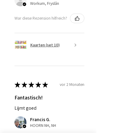
Workum, Fryslân
War diese Rezension hilfreich?
Kaarten (set 10)
★
★
★
★
★
vor 2 Monaten
Fantastisch!
Lijmt goed
Francis G.
HOORN NH, NH