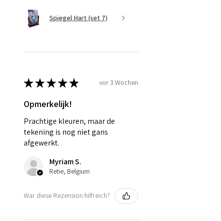
Spiegel Hart (set 7)
★
★
★
★
★
vor 3 Wochen
Opmerkelijk!
Prachtige kleuren, maar de
tekening is nog niet gans
afgewerkt.
Myriam S.
Retie, Belgium
War diese Rezension hilfreich?