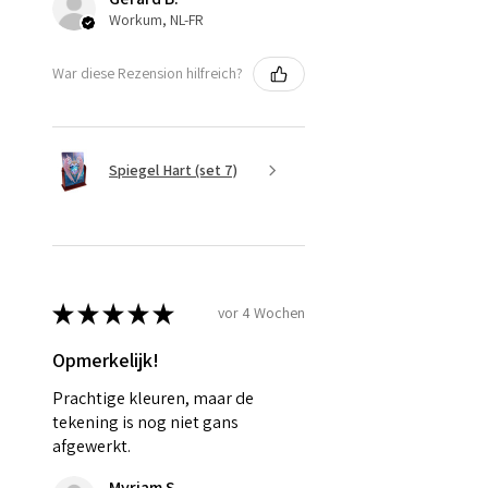
Workum, NL-FR
War diese Rezension hilfreich?
Spiegel Hart (set 7)
★
★
★
★
★
vor 4 Wochen
Opmerkelijk!
Prachtige kleuren, maar de
tekening is nog niet gans
afgewerkt.
Myriam S.