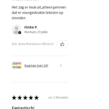
Het zag er leuk uit,alleen jammer
dat er voorgedrukte teksten op
stonden
Hinke P.
Workum, Fryslân
War diese Rezension hilfreich?
Kaarten (set 10)
★
★
★
★
★
vor 2 Monaten
Fantastisch!