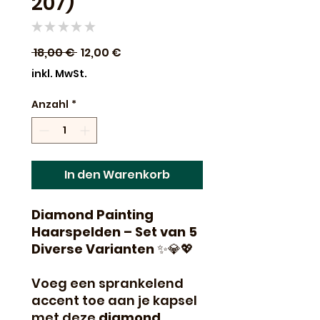
207)
★
★
★
★
★
0
Standardpreis
Sale-
 18,00 € 
12,00 €
Preis
inkl. MwSt.
Anzahl
*
In den Warenkorb
Diamond Painting
Haarspelden – Set van 5
Diverse Varianten
✨💎💖
Voeg een sprankelend
accent toe aan je kapsel
met deze
diamond