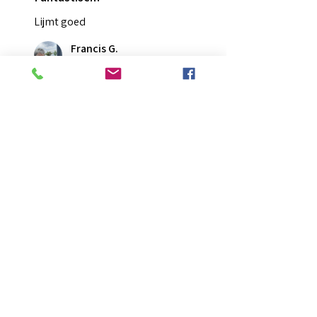
Lijmt goed
Francis G.
HOORN NH, NH
War diese Rezension hilfreich?
Diamond Painting lijm
★
★
★
★
★
vor 2 Monaten
Ongelooflijk!
Super mooi en goed