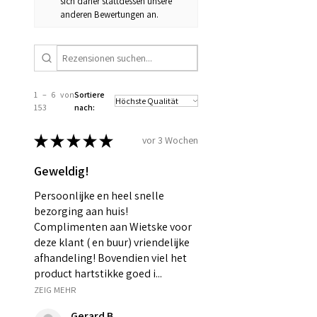
sich daher stattdessen unsere
anderen Bewertungen an.
1 – 6 von
Sortiere
153
nach:
★
★
★
★
★
vor 3 Wochen
Geweldig!
Persoonlijke en heel snelle
bezorging aan huis!
Complimenten aan Wietske voor
deze klant ( en buur) vriendelijke
afhandeling! Bovendien viel het
product hartstikke goed i...
ZEIG MEHR
Gerard B.