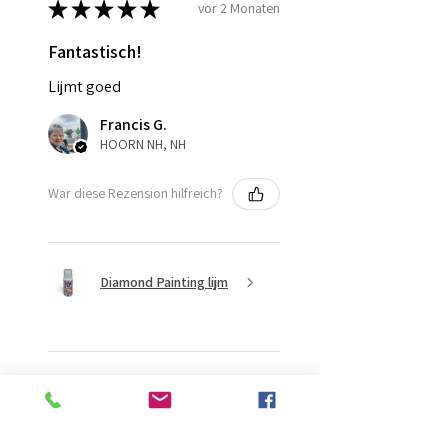
★
★
★
★
★
vor 2 Monaten
Fantastisch!
Lijmt goed
Francis G.
HOORN NH, NH
War diese Rezension hilfreich?
Diamond Painting lijm
★
★
★
★
★
vor 2 Monaten