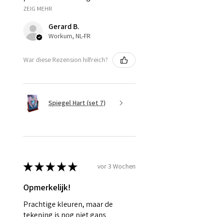
ZEIG MEHR
Gerard B.
Workum, NL-FR
War diese Rezension hilfreich?
Spiegel Hart (set 7)
★
★
★
★
★
vor 3 Wochen
Opmerkelijk!
Prachtige kleuren, maar de
tekening is nog niet gans