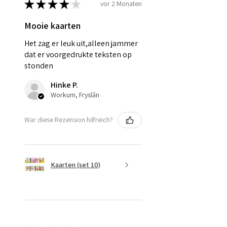
★
★
★
★
★
vor 2 Monaten
Mooie kaarten
Het zag er leuk uit,alleen jammer
dat er voorgedrukte teksten op
stonden
Hinke P.
Workum, Fryslân
War diese Rezension hilfreich?
Kaarten (set 10)