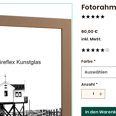
Fotorahm
★
★
★
★
★
1
Preis
60,00 €
inkl. MwSt.
★
★
★
★
★
1
1
Farbe
*
Auswählen
Anzahl
*
In den Waren