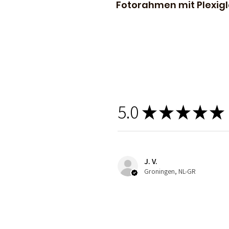
Fotorahmen mit Plexigl
5.0
★
★
★
★
★
J. V.
Groningen, NL-GR