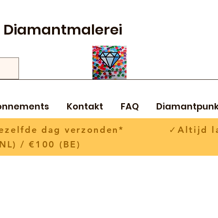
Diamantmalerei
onnements
Kontakt
FAQ
Diamantpunk
 dezelfde dag verzonden* ✓Altijd la
NL) / €100 (BE)