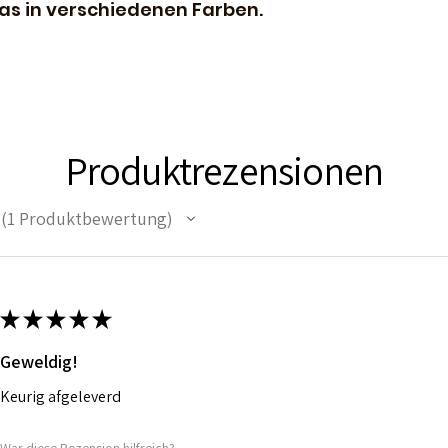
as in verschiedenen Farben.
Produktrezensionen
1
Produktbewertung
1
★
★
★
★
★
Geweldig!
Keurig afgeleverd
War diese Rezension hilfreich?