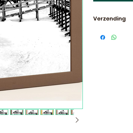
Verzending
Let op! Bestel je f
rest van je beste
door onze partner
worden als er an
bestelling staan.