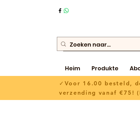
Heim
Produkte
Ab
✓Voor 16.00 besteld,
verzending vanaf €75! (