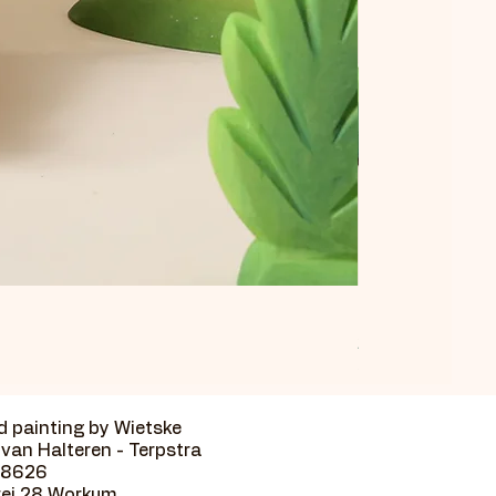
Egeltje Eef pakke
Preis
24,00 €
inkl. MwSt.
 painting by Wietske
van Halteren - Terpstra
18626
wei 28 Workum