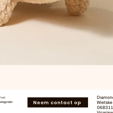
Schnellansicht
Diamond
0 uur.
Neem contact op
Wietske 
categorieën
06831
Vicaris