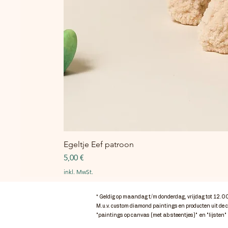
Egeltje Eef patroon
Preis
5,00 €
inkl. MwSt.
* Geldig op maandag t/m donderdag, vrijdag tot 12.0
M.u.v. custom diamond paintings en producten uit de 
"paintings op canvas (met ab steentjes)" en "lijsten"