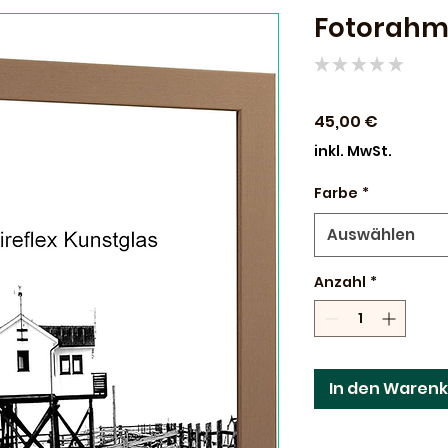
Fotorahm
★
★
★
★
★
0
Preis
45,00 €
inkl. MwSt.
Farbe
*
Auswählen
Anzahl
*
In den Waren