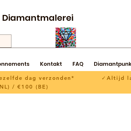
Diamantmalerei
onnements
Kontakt
FAQ
Diamantpunk
 dezelfde dag verzonden* ✓Altijd la
NL) / €100 (BE)