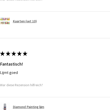
Kaarten (set 10)
★
★
★
★
★
Fantastisch!
Lijmt goed
War diese Rezension hilfreich?
Diamond Painting lijm