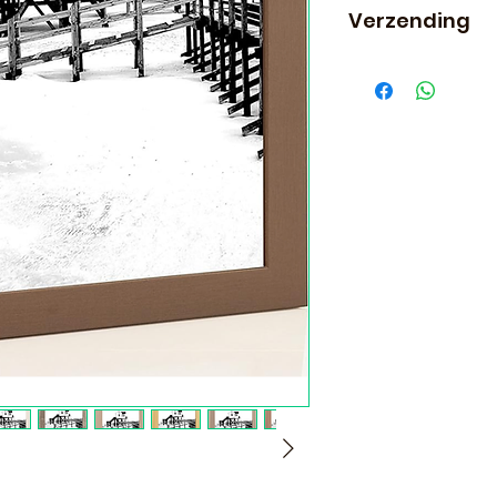
Verzending
Let op! Bestel je f
rest van je beste
door onze partner
worden als er an
bestelling staan.