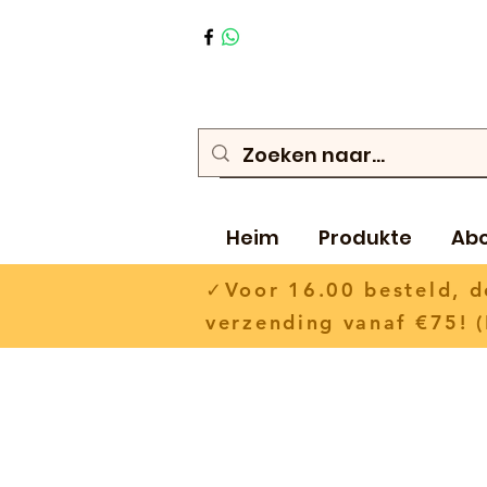
Heim
Produkte
Ab
✓Voor 16.00 besteld,
verzending vanaf €75! (