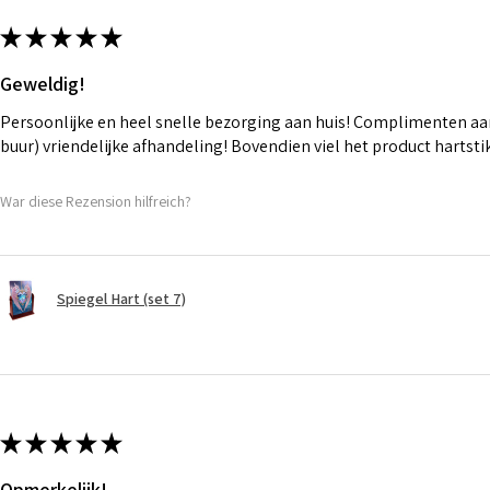
★
★
★
★
★
Geweldig!
Persoonlijke en heel snelle bezorging aan huis! Complimenten aan
buur) vriendelijke afhandeling! Bovendien viel het product hartst
War diese Rezension hilfreich?
Spiegel Hart (set 7)
★
★
★
★
★
Opmerkelijk!