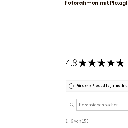
Fotorahmen mit Plexigl
4.8
★
★
★
★
★
1
Für dieses Produkt liegen noch k
1 - 6 von 153