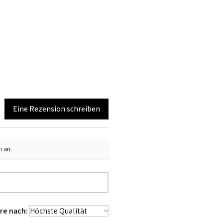
Eine Rezension schreiben
n an.
re nach: