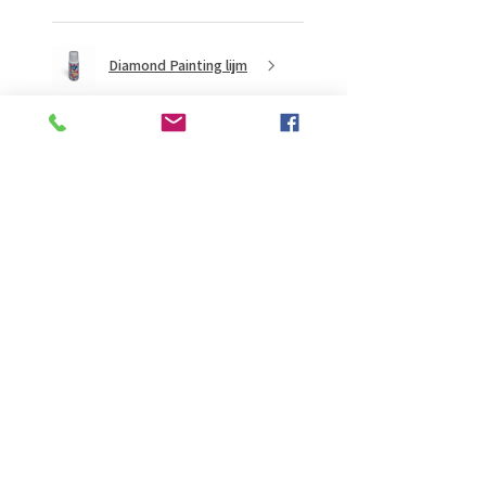
Diamond Painting lijm
★
★
★
★
★
vor 2 Monaten
Ongelooflijk!
Super mooi en goed
Evelien B.
Schiedam, ZH
War diese Rezension hilfreich?