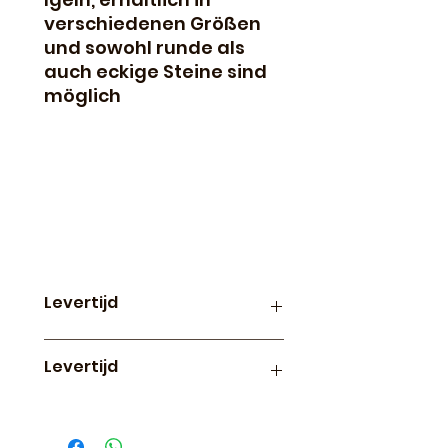
verschiedenen Größen
und sowohl runde als
auch eckige Steine sind
möglich
Levertijd
Productie en levertijd van
Levertijd
paintings op canvas is
ongeveer 3 weken
Diamond paintings op canvas
worden 1x per week in