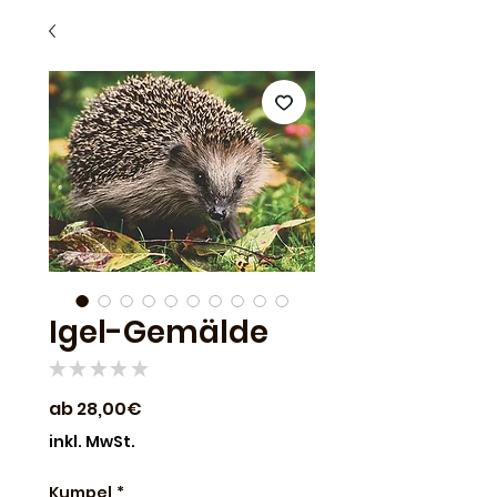
Igel-Gemälde
★
★
★
★
★
0
Sale-
ab
28,00€
Preis
inkl. MwSt.
Kumpel
*