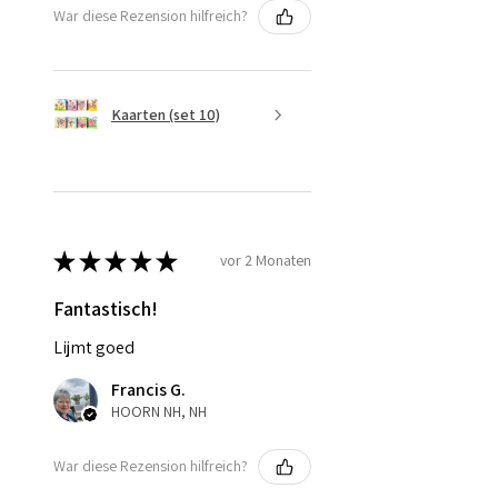
War diese Rezension hilfreich?
Kaarten (set 10)
★
★
★
★
★
vor 2 Monaten
Fantastisch!
Lijmt goed
Francis G.
HOORN NH, NH
War diese Rezension hilfreich?