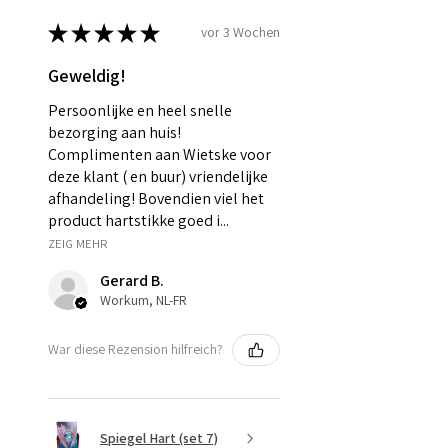
★
★
★
★
★
vor 3 Wochen
Geweldig!
Persoonlijke en heel snelle
bezorging aan huis!
Complimenten aan Wietske voor
deze klant ( en buur) vriendelijke
afhandeling! Bovendien viel het
product hartstikke goed i...
ZEIG MEHR
Gerard B.
Workum, NL-FR
War diese Rezension hilfreich?
Spiegel Hart (set 7)