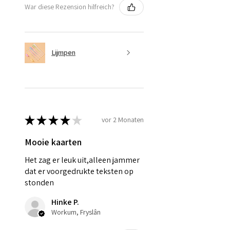
War diese Rezension hilfreich?
Lijmpen
★
★
★
★
★
vor 2 Monaten
Mooie kaarten
Het zag er leuk uit,alleen jammer
dat er voorgedrukte teksten op
stonden
Hinke P.
Workum, Fryslân