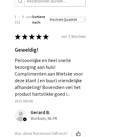
1 – 6 von
Sortiere
153
nach:
★
★
★
★
★
vor 3 Wochen
Geweldig!
Persoonlijke en heel snelle
bezorging aan huis!
Complimenten aan Wietske voor
deze klant ( en buur) vriendelijke
afhandeling! Bovendien viel het
product hartstikke goed i...
ZEIG MEHR
Gerard B.
Workum, NL-FR
War diese Rezension hilfreich?