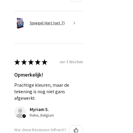
Spiegel Hart (set 7)
★
★
★
★
★
vor 3 Wochen
Opmerkelijk!
Prachtige kleuren, maar de
tekening is nog niet gans
afgewerkt.
Myriam S.
Retie, Belgium
War diese Rezension hilfreich?