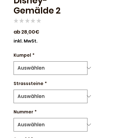
Disney-
Gemälde 2
★
★
★
★
★
0
Sale-
ab
28,00€
Preis
inkl. MwSt.
Kumpel
*
Strasssteine
*
Nummer
*