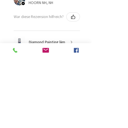
HOORN NH, NH
War diese Rezension hilfreich?
Diamond Painting lijm
★
★
★
★
★
vor 2 Monaten
Ongelooflijk!
Super mooi en goed
Evelien B.
Schiedam, ZH