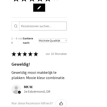
is gestart. Bestel voor
woensdagochtend 9 uur om uw
bestelling die week nog mee te
laten nemen in de productie.
1 – 6 von
Sortiere
8
nach:
★
★
★
★
★
vor 10 Monaten
Geweldig!
Geweldig mooi makkelijk te
plakken. Mooie kleur combinatie.
MK W.
2e Exloërmond, DR
War diese Rezension hilfreich?