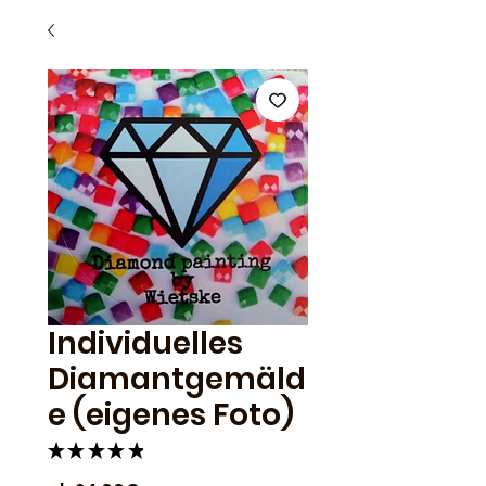
Individuelles
Diamantgemäld
e (eigenes Foto)
★
★
★
★
★
8