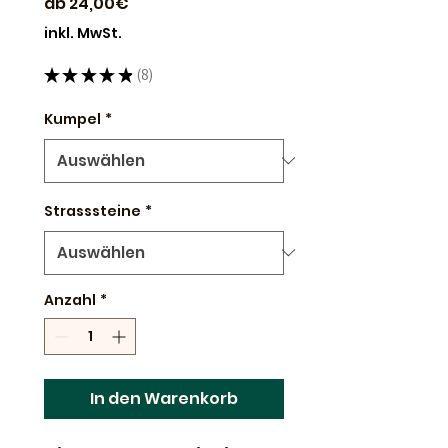
Sale-
ab
24,00€
Preis
inkl. MwSt.
★
★
★
★
★
8
8
Kumpel
*
Strasssteine
*
Anzahl
*
In den Warenkorb