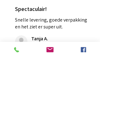
Spectaculair!
Snelle levering, goede verpakking
en het ziet er super uit.
Tanja A.
Oosterhout, NB
War diese Rezension hilfreich?
Zeig mehr