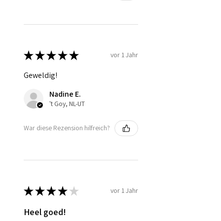
★
★
★
★
★
vor 1 Jahr
Geweldig!
Nadine E.
't Goy, NL-UT
War diese Rezension hilfreich?
★
★
★
★
★
vor 1 Jahr
Heel goed!