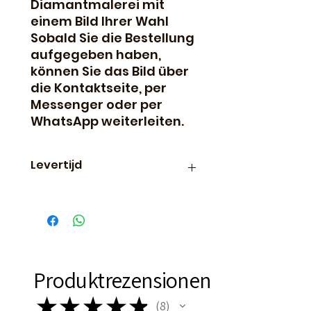
Diamantmalerei mit
einem Bild Ihrer Wahl
Sobald Sie die Bestellung
aufgegeben haben,
können Sie das Bild über
die Kontaktseite, per
Messenger oder per
WhatsApp weiterleiten.
Levertijd
Diamond paintings met eigen
foto/afbeeldingen worden 1x
per week in productie
gebracht. Iedere woensdag
gaat er een nieuwe productie
van start.
Produktrezensionen
De levertijd is ongeveer 3
weken vanaf dat de productie
★
★
★
★
★
8
8