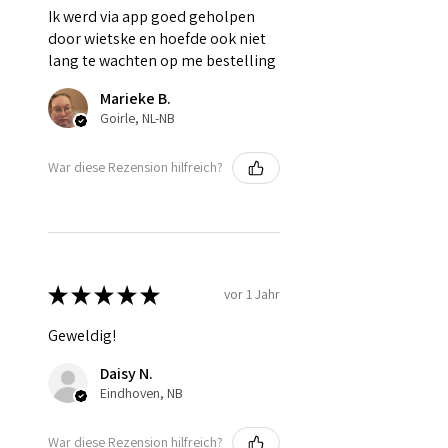
Ik werd via app goed geholpen
door wietske en hoefde ook niet
lang te wachten op me bestelling
Marieke B.
Goirle, NL-NB
War diese Rezension hilfreich?
★
★
★
★
★
vor 1 Jahr
Geweldig!
Daisy N.
Eindhoven, NB
War diese Rezension hilfreich?