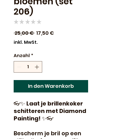
bloemen (set
206)
★
★
★
★
★
0
Standardpreis
Sale-
 25,00 € 
17,50 €
Preis
inkl. MwSt.
Anzahl
*
In den Warenkorb
👓✨
Laat je brillenkoker
schitteren met Diamond
Painting!
✨👓
Bescherm je bril op een