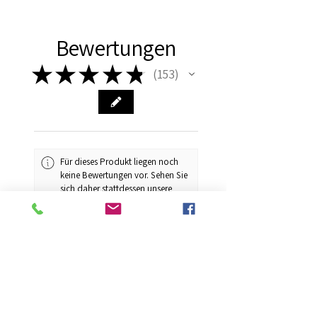
Bewertungen
★
★
★
★
★
153
153
Für dieses Produkt liegen noch
keine Bewertungen vor. Sehen Sie
sich daher stattdessen unsere
anderen Bewertungen an.
1 – 6 von
Sortiere
153
nach: