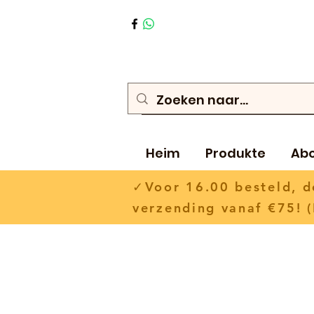
Heim
Produkte
Ab
✓Voor 16.00 besteld,
verzending vanaf €75! (