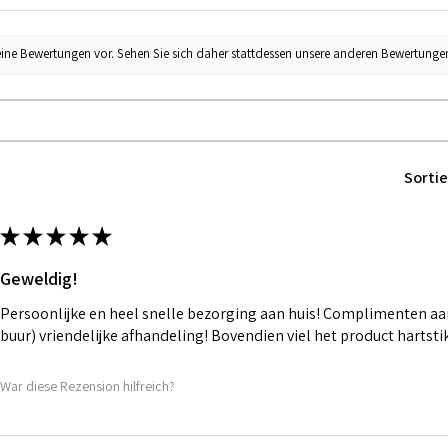
eine Bewertungen vor. Sehen Sie sich daher stattdessen unsere anderen Bewertunge
Sortie
★
★
★
★
★
Geweldig!
Persoonlijke en heel snelle bezorging aan huis! Complimenten aan
buur) vriendelijke afhandeling! Bovendien viel het product hartst
War diese Rezension hilfreich?