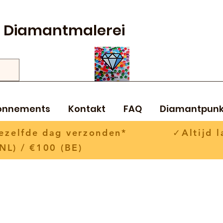
Diamantmalerei
onnements
Kontakt
FAQ
Diamantpunk
 dezelfde dag verzonden* ✓Altijd la
NL) / €100 (BE)