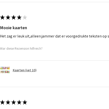
★
★
★
★
★
Mooie kaarten
Het zag er leuk uit,alleen jammer dat er voorgedrukte teksten op
War diese Rezension hilfreich?
Kaarten (set 10)
★
★
★
★
★