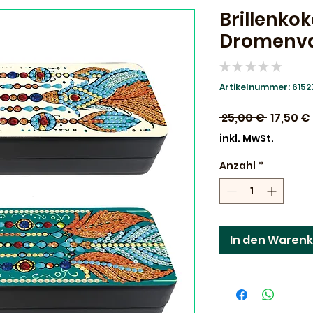
Brillenkok
Dromenva
★
★
★
★
★
0
Artikelnummer: 615
Standar
 25,00 € 
17,50 €
inkl. MwSt.
Anzahl
*
In den Waren