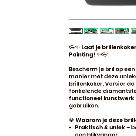
👓✨
Laat je brillenkok
Painting!
✨👓
Bescherm je bril op een 
manier met deze uniek
brillenkoker. Versier d
fonkelende diamantste
functioneel kunstwerk
gebruiken.
💎
Waarom je deze brill
Praktisch & uniek
– be
een blikvanger.