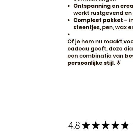
Ontspanning en creat
werkt rustgevend en 
Compleet pakket
– i
steentjes, pen, wax e
Of je hem nu maakt voor 
cadeau geeft, deze dia
een combinatie van
be
persoonlijke stijl
.
🌟
4.8
★
★
★
★
★
1