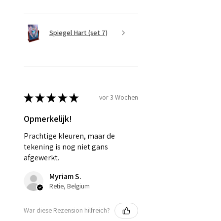
Spiegel Hart (set 7)
★
★
★
★
★
vor 3 Wochen
Opmerkelijk!
Prachtige kleuren, maar de
tekening is nog niet gans
afgewerkt.
Myriam S.
Retie, Belgium
War diese Rezension hilfreich?