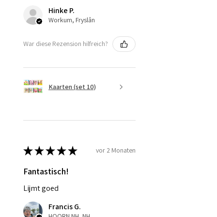
Hinke P.
Workum, Fryslân
War diese Rezension hilfreich?
Kaarten (set 10)
★
★
★
★
★
vor 2 Monaten
Fantastisch!
Lijmt goed
Francis G.
HOORN NH, NH