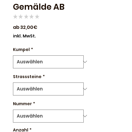
Gemälde AB
★
★
★
★
★
0
Sale-
ab
32,00€
Preis
inkl. MwSt.
Kumpel
*
Strasssteine
*
Nummer
*
Anzahl
*