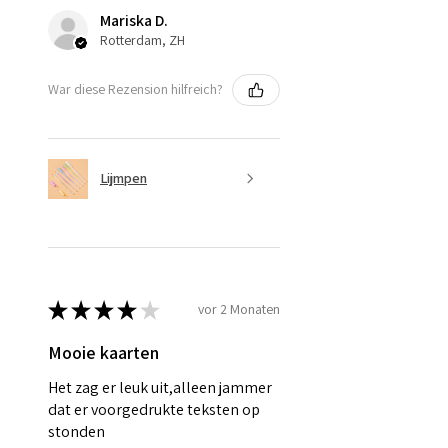
Mariska D.
Rotterdam, ZH
War diese Rezension hilfreich?
Lijmpen
★
★
★
★
★
vor 2 Monaten
Mooie kaarten
Het zag er leuk uit,alleen jammer
dat er voorgedrukte teksten op
stonden