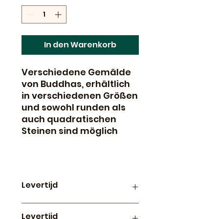
In den Warenkorb
Verschiedene Gemälde
von Buddhas, erhältlich
in verschiedenen Größen
und sowohl runden als
auch quadratischen
Steinen sind möglich
Levertijd
Productie en levertijd van
Levertijd
paintings op canvas is