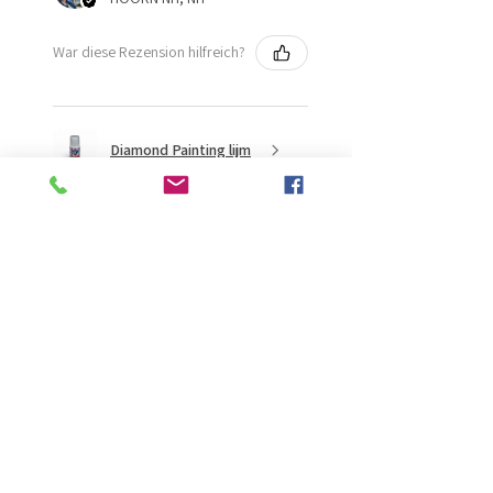
War diese Rezension hilfreich?
Diamond Painting lijm
★
★
★
★
★
vor 2 Monaten
Ongelooflijk!
Super mooi en goed
Evelien B.
Schiedam, ZH