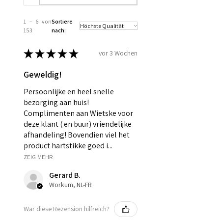
1 – 6 von
Sortiere
153
nach:
★
★
★
★
★
vor 3 Wochen
Geweldig!
Persoonlijke en heel snelle
bezorging aan huis!
Complimenten aan Wietske voor
deze klant ( en buur) vriendelijke
afhandeling! Bovendien viel het
product hartstikke goed i...
ZEIG MEHR
Gerard B.
Workum, NL-FR
War diese Rezension hilfreich?