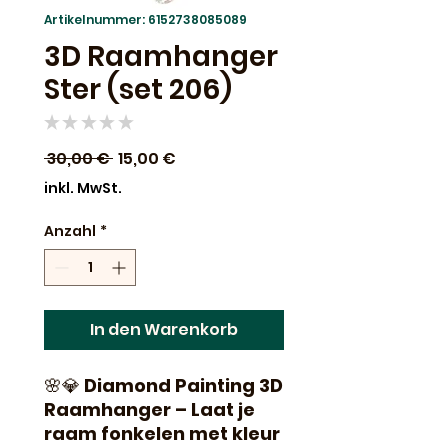
Artikelnummer: 6152738085089
3D Raamhanger
Ster (set 206)
★
★
★
★
★
0
Standardpreis
Sale-
 30,00 € 
15,00 €
Preis
inkl. MwSt.
Anzahl
*
In den Warenkorb
🌸💎
Diamond Painting 3D
Raamhanger – Laat je
raam fonkelen met kleur