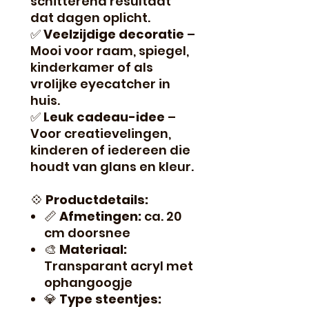
schitterend resultaat
dat dagen oplicht.
✅
Veelzijdige decoratie
–
Mooi voor raam, spiegel,
kinderkamer of als
vrolijke eyecatcher in
huis.
✅
Leuk cadeau-idee
–
Voor creatievelingen,
kinderen of iedereen die
houdt van glans en kleur.
💠
Productdetails:
📏
Afmetingen:
ca. 20
cm doorsnee
🎨
Materiaal:
Transparant acryl met
ophangoogje
💎
Type steentjes: