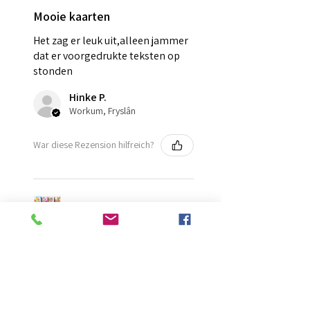
Mooie kaarten
Het zag er leuk uit,alleen jammer
dat er voorgedrukte teksten op
stonden
Hinke P.
Workum, Fryslân
War diese Rezension hilfreich?
Kaarten (set 10)
★
★
★
★
★
vor 2 Monaten